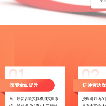
毕
技能全面提升
讲师资历
自主研发多款实操模拟实训系
授课讲师均在
统，通过虚拟仿真+人工智能
具有丰富的从