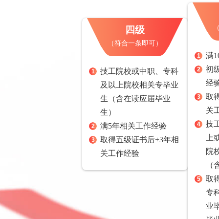
四级
（符合一条即可）
满
1
初
2
技工院校或中职、专科
1
经
及以上院校相关专毕业
取
3
生（含在读应届毕业
关
生）
技
4
满5年相关工作经验
2
上
取得五级证书后+3年相
3
院
关工作经验
（
取
5
专
业