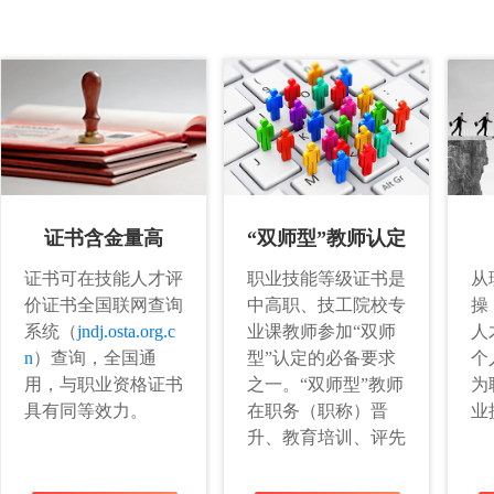
“双师型”教师认定
证书含金量高
职业技能等级证书是
从
证书可在技能人才评
中高职、技工院校专
操
价证书全国联网查询
业课教师参加“双师
人
系统（
jndj.osta.org.c
型”认定的必备要求
个
n
）查询，全国通
之一。“双师型”教师
为
用，与职业资格证书
在职务（职称）晋
业
具有同等效力。
升、教育培训、评先